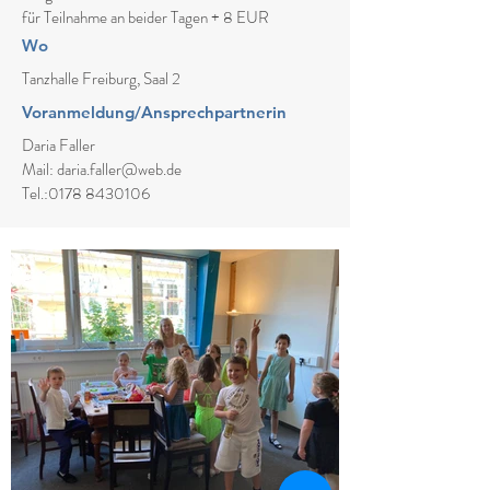
für Teilnahme an beider Tagen + 8 EUR
Wo
Tanzhalle Freiburg, Saal 2
Voranmeldung/Ansprechpartnerin
Daria Faller
Mail: daria.faller@web.de
Tel.:0178 8430106