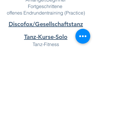
Fortgeschrittene
offenes Endrundentraining (Practice)
Discofox/Gesellschaftstanz
Tanz-Kurse-Solo
Tanz-Fitness
Solo Dance
Tanzen 60+/Line Dance
Kids
Kindertanz für Minis (2 bis 5 Jahre)
Kinder Lateintanz (ab 6 Jahre)
Hochzeit Spezial
Privatstunden
Hochzeitseröffnungstanz
Gruppenunterricht